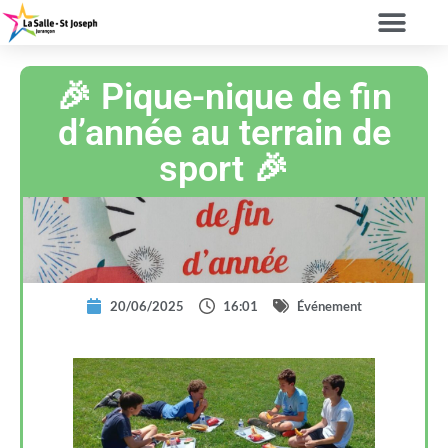
🎉 Pique-nique de fin
d’année au terrain de
sport 🎉
20/06/2025
16:01
Événement