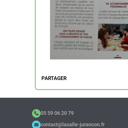
PARTAGER
05 59 06 20 79
contact@lasalle-jurancon.fr