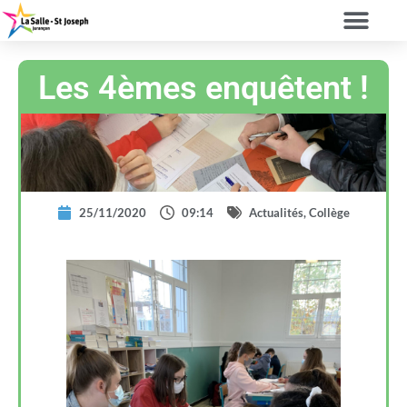
Les 4èmes enquêtent !
25/11/2020
09:14
Actualités
,
Collège