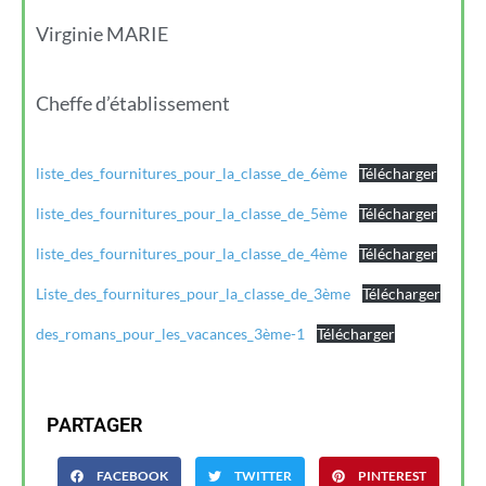
Virginie MARIE
Cheffe d’établissement
liste_des_fournitures_pour_la_classe_de_6ème
Télécharger
liste_des_fournitures_pour_la_classe_de_5ème
Télécharger
liste_des_fournitures_pour_la_classe_de_4ème
Télécharger
Liste_des_fournitures_pour_la_classe_de_3ème
Télécharger
des_romans_pour_les_vacances_3ème-1
Télécharger
PARTAGER
FACEBOOK
TWITTER
PINTEREST