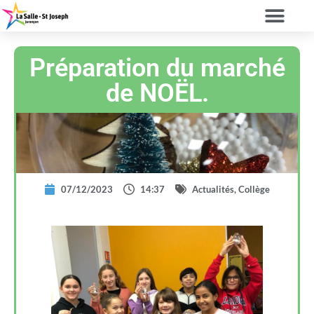
Préparation du marché
de NOËL.
07/12/2023
14:37
Actualités
,
Collège